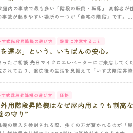
に：家庭内の事故で最も多い「階段の転倒・転落」 高齢者
事故が起きやすい場所の一つが「自宅の階段」です。...
いす式階段昇降機の選び方
設置に注意すること
足を運ぶ」という、いちばんの安心。
まったご相談 先日マイクロエレベーターにご来店してくだ
院されており、退院後の生活を見据えて「いす式階段昇降機
いす式階段昇降機の選び方
価格
屋外用階段昇降機はなぜ屋内用よりも割高
壁の守り”
降機の導入を検討される際、多くの方が驚かれるのが「屋