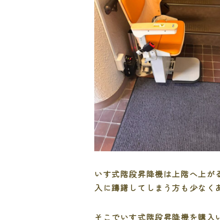
いす式階段昇降機は上階へ上が
入に躊躇してしまう方も少なく
そこでいす式階段昇降機を購入