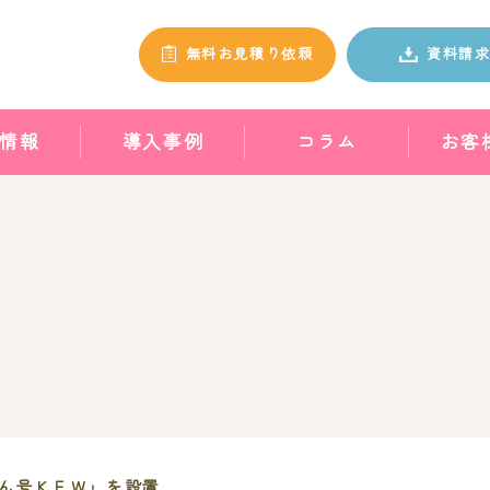
無料お見積り依頼
資料請
情報
導入事例
コラム
お客
ん号ＫＦＷ」を設置