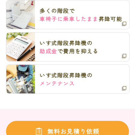
多くの階段で
車椅子に乗車したまま
昇降可能
いす式階段昇降機の
助成金
で費用を抑える
いす式階段昇降機の
メンテナンス
無料お見積り依頼