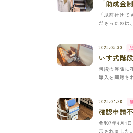
「助成金
「以前付けて
ださったのは、
2025.05.30
いす式階
階段の昇降に
導入を躊躇さ
2025.04.30
確認申請
令和7年4月
示されました。