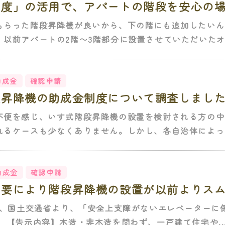
制度」の活用で、アパートの階段を安心の
もらった階段昇降機が良いから、下の階にも追加したいん
以前アパートの2階〜3階部分に設置させていただいたオ.
助成金
確認申請
段昇降機の助成金制度について調査しまし
不便を感じ、いす式階段昇降機の設置を検討される方の中
れるケースも少なくありません。しかし、各自治体によって
助成金
確認申請
不要により階段昇降機の設置が以前よりス
1日、国土交通省より、「安全上支障がないエレベーターに
 【告示内容】木造・非木造を問わず、一戸建て住宅や..