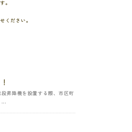
ます。
わせください。
た！
階段昇降機を設置する際、市区町
..