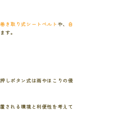
、
巻き取り式シートベルト
や、
自
ります。
。押しボタン式は雨やほこりの侵
設置される環境と利便性を考えて