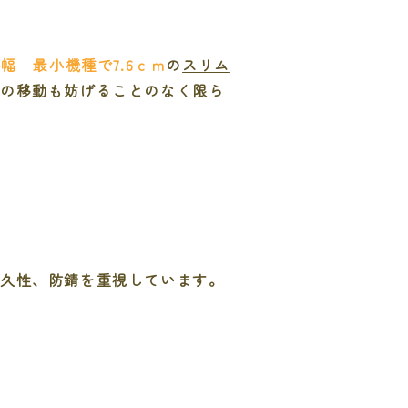
幅 最小機種で7.6ｃｍ
の
スリム
方の移動も妨げることのなく限ら
耐久性、防錆を重視しています。