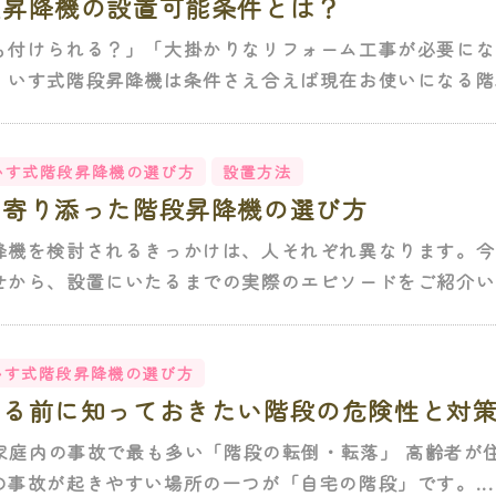
段昇降機の設置可能条件とは？
も付けられる？」「大掛かりなリフォーム工事が必要にな
、いす式階段昇降機は条件さえ合えば現在お使いになる階段
いす式階段昇降機の選び方
設置方法
に寄り添った階段昇降機の選び方
降機を検討されるきっかけは、人それぞれ異なります。今
せから、設置にいたるまでの実際のエピソードをご紹介いた
いす式階段昇降機の選び方
なる前に知っておきたい階段の危険性と対
に：家庭内の事故で最も多い「階段の転倒・転落」 高齢者
事故が起きやすい場所の一つが「自宅の階段」です。...